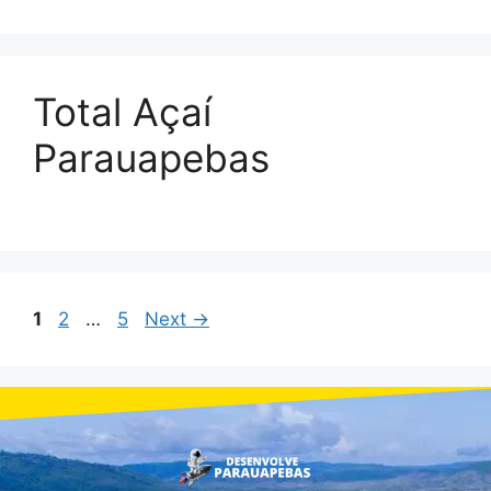
Total Açaí
Parauapebas
1
2
…
5
Next
→