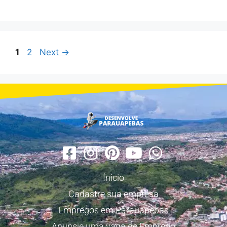
1
2
Next
→
Ínicio
Cadastre sua empresa
Empregos em Parauapebas
Anuncie uma vaga de Emprego