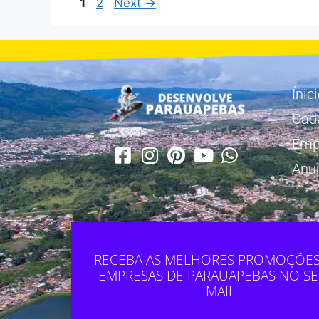
1
2
Next
→
Ínic
Cad
Emp
Anu
RECEBA AS MELHORES PROMOÇÕES
EMPRESAS DE PARAUAPEBAS NO SE
MAIL