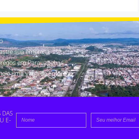
io
astre sua empresa
regos em Parauapebas
ncie uma vaga de Emprego
 DAS
U E-