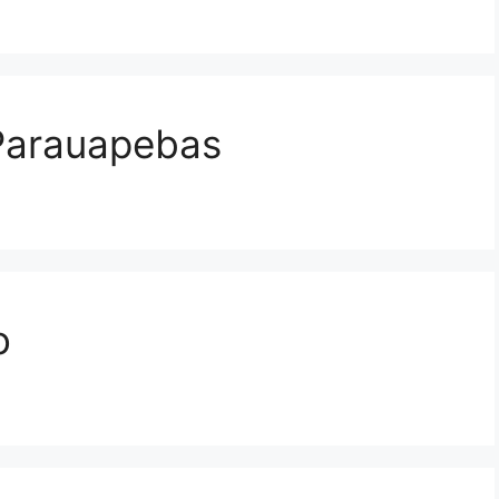
Parauapebas
o