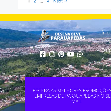
1
2
…
4
Next
→
Ínic
Cad
Emp
Anu
RECEBA AS MELHORES PROMOÇÕES
EMPRESAS DE PARAUAPEBAS NO SE
MAIL