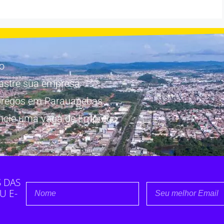
io
astre sua empresa
regos em Parauapebas
ncie uma vaga de Emprego
 DAS
U E-