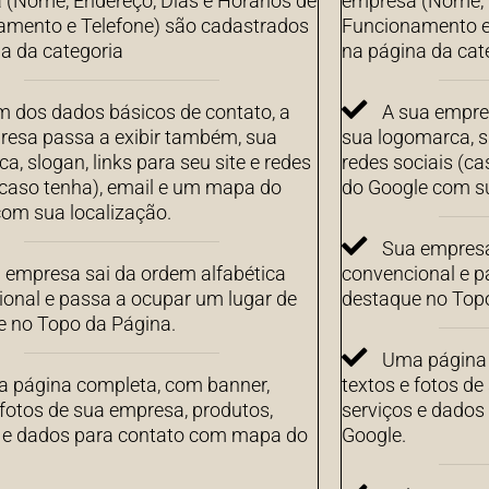
(Nome, Endereço, Dias e Horários de
empresa (Nome, E
amento e Telefone) são cadastrados
Funcionamento e
a da categoria
na página da cat
m dos dados básicos de contato, a
A sua empre
resa passa a exibir também, sua
sua logomarca, sl
a, slogan, links para seu site e redes
redes sociais (c
(caso tenha), email e um mapa do
do Google com su
om sua localização.
Sua empresa
 empresa sai da ordem alfabética
convencional e p
onal e passa a ocupar um lugar de
destaque no Top
e no Topo da Página.
Uma página 
 página completa, com banner,
textos e fotos de
 fotos de sua empresa, produtos,
serviços e dado
s e dados para contato com mapa do
Google.