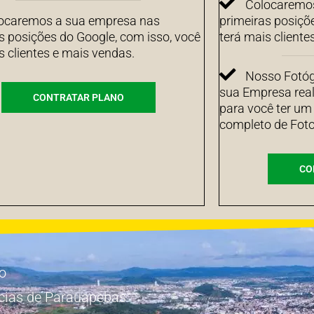
Colocaremos
ocaremos a sua empresa nas
primeiras posiçõ
s posições do Google, com isso, você
terá mais cliente
s clientes e mais vendas.
Nosso Fotógr
sua Empresa real
CONTRATAR PLANO
para você ter um
completo de Foto
CO
io
cias de Parauapebas