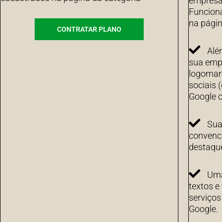
empresa 
Funcion
na págin
CONTRATAR PLANO
Alé
sua emp
logomarc
sociais 
Google c
Sua
convenci
destaqu
Uma
textos e
serviço
Google.