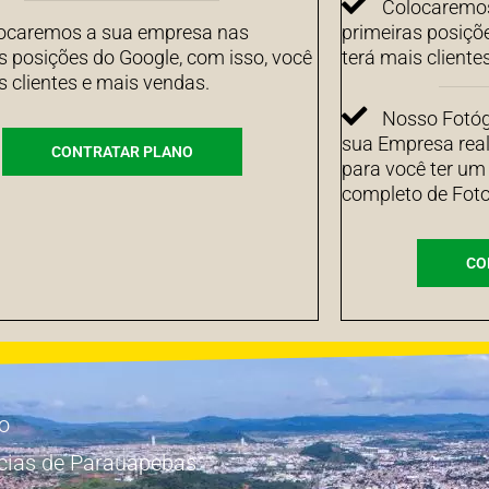
Colocaremos
ocaremos a sua empresa nas
primeiras posiçõ
s posições do Google, com isso, você
terá mais cliente
s clientes e mais vendas.
Nosso Fotógr
sua Empresa real
CONTRATAR PLANO
para você ter um
completo de Foto
CO
io
cias de Parauapebas