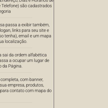
ndereço, Dias e Horários de
 Telefone) são cadastrados
egoria
sa passa a exibir também,
ogan, links para seu site e
aso tenha), email e um mapa
a localização.
 sai da ordem alfabética
assa a ocupar um lugar de
o da Página.
completa, com banner,
 sua empresa, produtos,
s para contato com mapa do