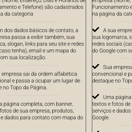
(Nome, Endereço, Dias e Horários de
empresa (Nome, E
amento e Telefone) são cadastrados
Funcionamento e
a da categoria
na página da cat
m dos dados básicos de contato, a
A sua empre
resa passa a exibir também, sua
sua logomarca, sl
a, slogan, links para seu site e redes
redes sociais (c
(caso tenha), email e um mapa do
do Google com su
om sua localização.
Sua empresa
 empresa sai da ordem alfabética
convencional e p
onal e passa a ocupar um lugar de
destaque no Top
e no Topo da Página.
Uma página 
 página completa, com banner,
textos e fotos de
 fotos de sua empresa, produtos,
serviços e dado
s e dados para contato com mapa do
Google.