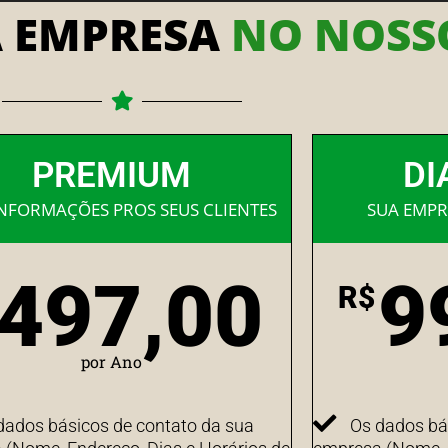
A EMPRESA
NO NOSSO
PREMIUM
DI
INFORMAÇÕES PROS SEUS CLIENTES
SUA EMPR
497,00
9
R$
por Ano
dados básicos de contato da sua
Os dados bá