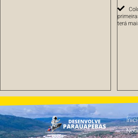
Col
primeira
terá mai
Ínic
Notí