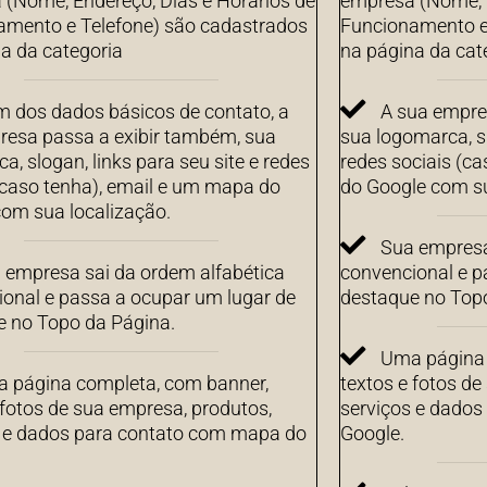
(Nome, Endereço, Dias e Horários de
empresa (Nome, E
amento e Telefone) são cadastrados
Funcionamento e
a da categoria
na página da cat
m dos dados básicos de contato, a
A sua empre
resa passa a exibir também, sua
sua logomarca, sl
a, slogan, links para seu site e redes
redes sociais (c
(caso tenha), email e um mapa do
do Google com su
om sua localização.
Sua empresa
 empresa sai da ordem alfabética
convencional e p
onal e passa a ocupar um lugar de
destaque no Top
e no Topo da Página.
Uma página 
 página completa, com banner,
textos e fotos de
 fotos de sua empresa, produtos,
serviços e dado
s e dados para contato com mapa do
Google.