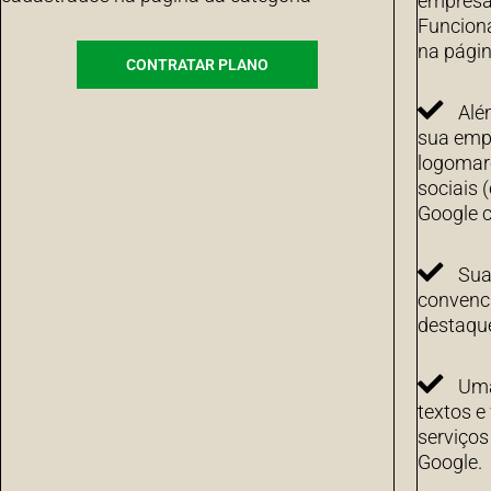
empresa 
Funcion
na págin
CONTRATAR PLANO
Alé
sua emp
logomarc
sociais 
Google c
Sua
convenci
destaqu
Uma
textos e
serviço
Google.