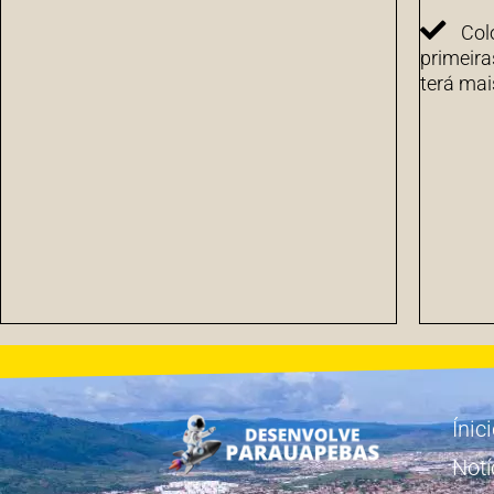
Col
primeira
terá mai
Ínic
Notí