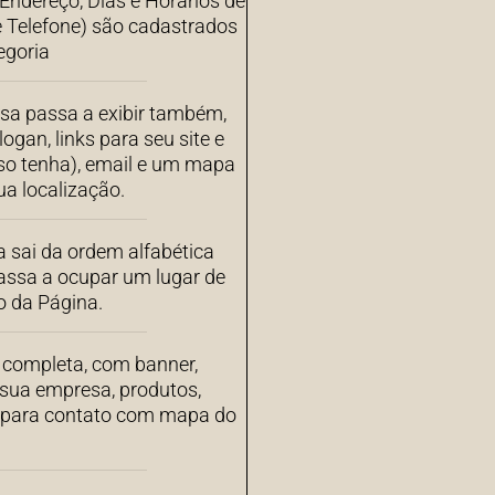
ndereço, Dias e Horários de
 Telefone) são cadastrados
egoria
sa passa a exibir também,
ogan, links para seu site e
aso tenha), email e um mapa
a localização.
 sai da ordem alfabética
assa a ocupar um lugar de
o da Página.
completa, com banner,
 sua empresa, produtos,
s para contato com mapa do