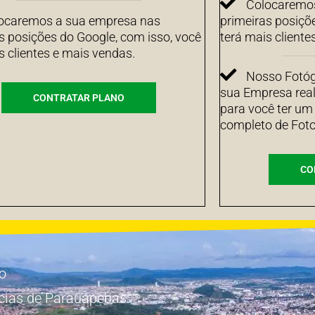
Colocaremos
ocaremos a sua empresa nas
primeiras posiçõ
s posições do Google, com isso, você
terá mais cliente
s clientes e mais vendas.
Nosso Fotógr
sua Empresa real
CONTRATAR PLANO
para você ter um
completo de Foto
CO
io
cias de Parauapebas