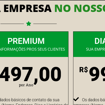
A EMPRESA
NO NOSSO
PREMIUM
DI
INFORMAÇÕES PROS SEUS CLIENTES
SUA EMPR
497,00
9
R$
por Ano
dados básicos de contato da sua
Os dados bá