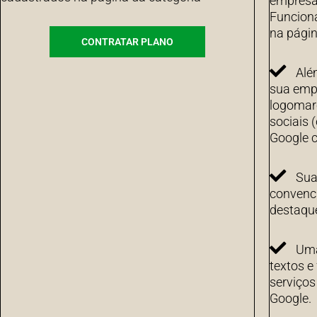
empresa 
Funcion
na págin
CONTRATAR PLANO
Alé
sua emp
logomarc
sociais 
Google c
Sua
convenci
destaqu
Uma
textos e
serviço
Google.