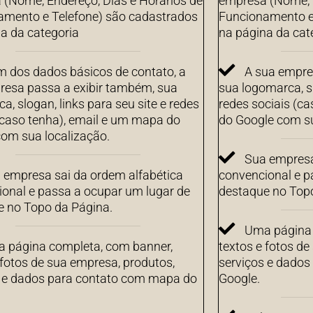
(Nome, Endereço, Dias e Horários de
empresa (Nome, E
amento e Telefone) são cadastrados
Funcionamento e
a da categoria
na página da cat
m dos dados básicos de contato, a
A sua empre
resa passa a exibir também, sua
sua logomarca, sl
a, slogan, links para seu site e redes
redes sociais (c
(caso tenha), email e um mapa do
do Google com su
om sua localização.
Sua empresa
 empresa sai da ordem alfabética
convencional e p
onal e passa a ocupar um lugar de
destaque no Top
e no Topo da Página.
Uma página 
 página completa, com banner,
textos e fotos de
 fotos de sua empresa, produtos,
serviços e dado
s e dados para contato com mapa do
Google.