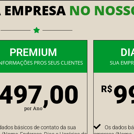
A EMPRESA
NO NOSSO
PREMIUM
DI
INFORMAÇÕES PROS SEUS CLIENTES
SUA EMPR
497,00
9
R$
por Ano
dados básicos de contato da sua
Os dados bá