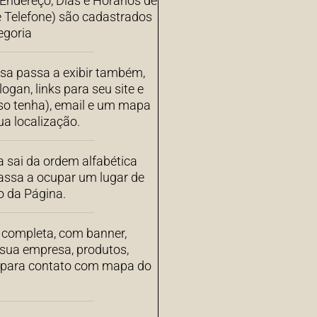
ndereço, Dias e Horários de
 Telefone) são cadastrados
egoria
sa passa a exibir também,
ogan, links para seu site e
aso tenha), email e um mapa
a localização.
 sai da ordem alfabética
assa a ocupar um lugar de
o da Página.
completa, com banner,
 sua empresa, produtos,
s para contato com mapa do