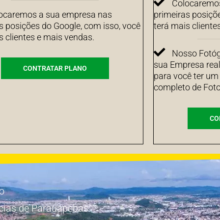
Colocaremos
ocaremos a sua empresa nas
primeiras posiçõ
s posições do Google, com isso, você
terá mais cliente
s clientes e mais vendas.
Nosso Fotógr
sua Empresa real
CONTRATAR PLANO
para você ter um
completo de Foto
CO
io
cias de Parauapebas