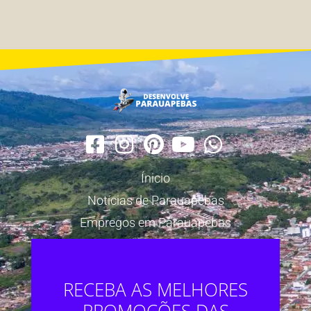
Ínicio
Notícias de Parauapebas
Empregos em Parauapebas
RECEBA AS MELHORES
PROMOÇÕES DAS