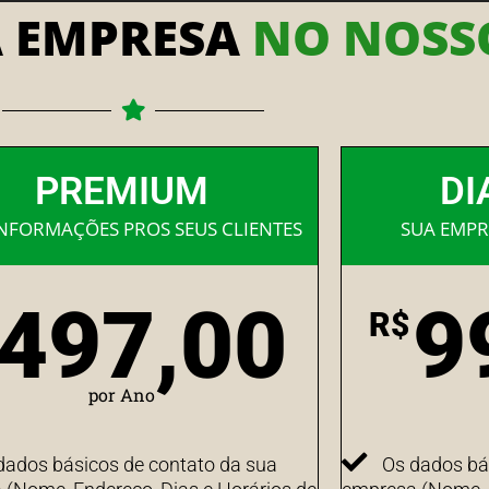
A EMPRESA
NO NOSSO
PREMIUM
DI
INFORMAÇÕES PROS SEUS CLIENTES
SUA EMPR
497,00
9
R$
por Ano
dados básicos de contato da sua
Os dados bá