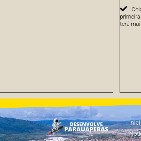
Col
primeira
terá mai
Ínic
Notí