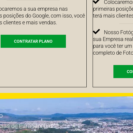
Colocaremos
ocaremos a sua empresa nas
primeiras posiçõ
s posições do Google, com isso, você
terá mais cliente
s clientes e mais vendas.
Nosso Fotógr
sua Empresa real
CONTRATAR PLANO
para você ter um
completo de Foto
CO
io
cias de Parauapebas