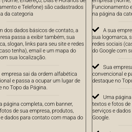
(Nome, Endereço, Dias e Horários de
empresa (Nome, E
amento e Telefone) são cadastrados
Funcionamento e
a da categoria
na página da cat
m dos dados básicos de contato, a
A sua empre
resa passa a exibir também, sua
sua logomarca, sl
a, slogan, links para seu site e redes
redes sociais (c
(caso tenha), email e um mapa do
do Google com su
om sua localização.
Sua empresa
 empresa sai da ordem alfabética
convencional e p
onal e passa a ocupar um lugar de
destaque no Top
e no Topo da Página.
Uma página 
 página completa, com banner,
textos e fotos de
 fotos de sua empresa, produtos,
serviços e dado
s e dados para contato com mapa do
Google.