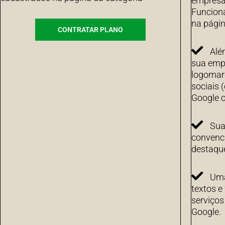
empresa 
Funcion
na págin
CONTRATAR PLANO
Alé
sua emp
logomarc
sociais 
Google c
Sua
convenci
destaqu
Uma
textos e
serviço
Google.