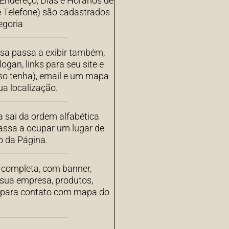
ndereço, Dias e Horários de
 Telefone) são cadastrados
egoria
sa passa a exibir também,
ogan, links para seu site e
aso tenha), email e um mapa
a localização.
 sai da ordem alfabética
assa a ocupar um lugar de
o da Página.
completa, com banner,
 sua empresa, produtos,
s para contato com mapa do