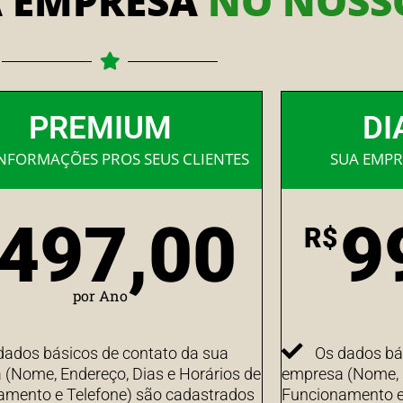
A EMPRESA
NO NOSSO
PREMIUM
DI
INFORMAÇÕES PROS SEUS CLIENTES
SUA EMPR
497,00
9
R$
por Ano
dados básicos de contato da sua
Os dados bá
(Nome, Endereço, Dias e Horários de
empresa (Nome, E
amento e Telefone) são cadastrados
Funcionamento e