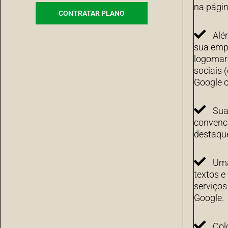
na págin
CONTRATAR PLANO
Alé
sua emp
logomarc
sociais 
Google c
Sua
convenci
destaqu
Uma
textos e
serviço
Google.
Col