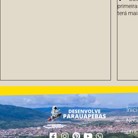
primeira
terá mai
Ínic
Notí
Emp