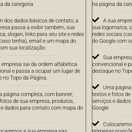
a da categoria
na página da cat
m dos dados básicos de contato, a
A sua empre
resa passa a exibir também, sua
sua logomarca, sl
a, slogan, links para seu site e redes
redes sociais (c
(caso tenha), email e um mapa do
do Google com su
om sua localização.
Sua empresa
 empresa sai da ordem alfabética
convencional e p
onal e passa a ocupar um lugar de
destaque no Top
e no Topo da Página.
Uma página 
 página completa, com banner,
textos e fotos de
 fotos de sua empresa, produtos,
serviços e dado
s e dados para contato com mapa do
Google.
Colocaremos
ocaremos a sua empresa nas
primeiras posiçõ