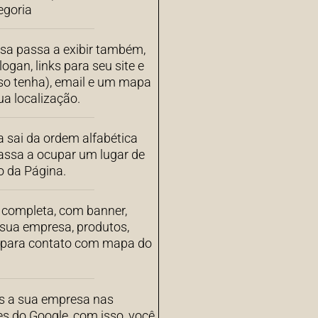
egoria
sa passa a exibir também,
ogan, links para seu site e
aso tenha), email e um mapa
a localização.
 sai da ordem alfabética
assa a ocupar um lugar de
o da Página.
completa, com banner,
 sua empresa, produtos,
s para contato com mapa do
 a sua empresa nas
es do Google, com isso, você