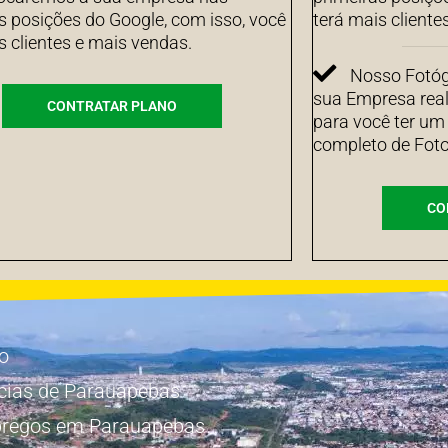
s posições do Google, com isso, você
terá mais cliente
s clientes e mais vendas.
Nosso Fotógr
sua Empresa real
CONTRATAR PLANO
para você ter um
completo de Foto
CO
io
cias de Parauapebas
regos em Parauapebas