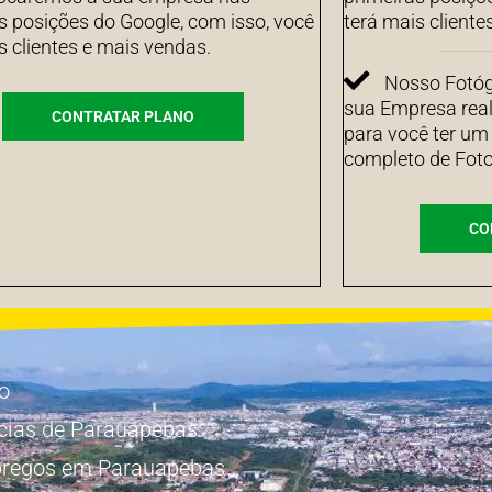
s posições do Google, com isso, você
terá mais cliente
s clientes e mais vendas.
Nosso Fotógr
sua Empresa real
CONTRATAR PLANO
para você ter um
completo de Foto
CO
io
cias de Parauapebas
regos em Parauapebas