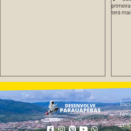
primeira
terá mai
Ínic
Notí
Emp