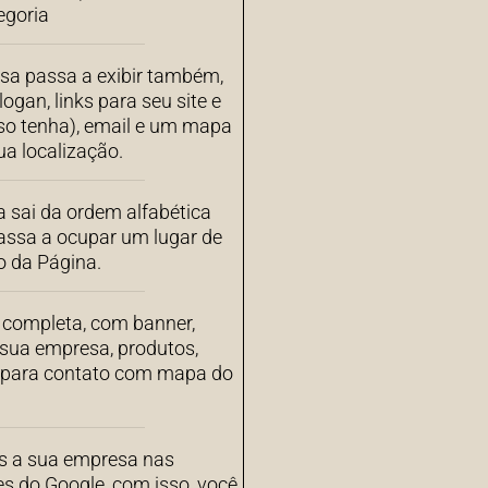
egoria
sa passa a exibir também,
ogan, links para seu site e
aso tenha), email e um mapa
a localização.
 sai da ordem alfabética
assa a ocupar um lugar de
o da Página.
completa, com banner,
 sua empresa, produtos,
s para contato com mapa do
 a sua empresa nas
es do Google, com isso, você