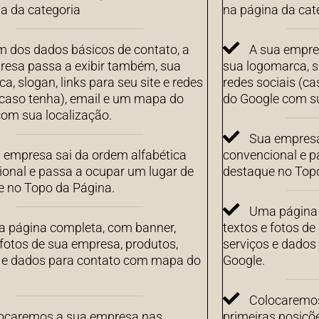
a da categoria
na página da cat
m dos dados básicos de contato, a
A sua empre
resa passa a exibir também, sua
sua logomarca, sl
a, slogan, links para seu site e redes
redes sociais (c
(caso tenha), email e um mapa do
do Google com su
om sua localização.
Sua empresa
 empresa sai da ordem alfabética
convencional e p
onal e passa a ocupar um lugar de
destaque no Top
e no Topo da Página.
Uma página 
 página completa, com banner,
textos e fotos de
 fotos de sua empresa, produtos,
serviços e dado
s e dados para contato com mapa do
Google.
Colocaremos
ocaremos a sua empresa nas
primeiras posiçõ