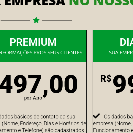
A EMPRESA
NO NOSSO
PREMIUM
DI
INFORMAÇÕES PROS SEUS CLIENTES
SUA EMPR
497,00
9
R$
por Ano
dados básicos de contato da sua
Os dados bá
(Nome, Endereço, Dias e Horários de
empresa (Nome, E
amento e Telefone) são cadastrados
Funcionamento e