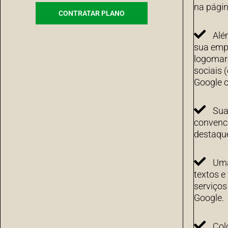
na págin
CONTRATAR PLANO
Alé
sua emp
logomarc
sociais 
Google c
Sua
convenci
destaqu
Uma
textos e
serviço
Google.
Col