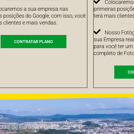
Colocaremos
ocaremos a sua empresa nas
primeiras posiçõ
s posições do Google, com isso, você
terá mais cliente
s clientes e mais vendas.
Nosso Fotógr
sua Empresa real
CONTRATAR PLANO
para você ter um
completo de Foto
CO
io
cias de Parauapebas