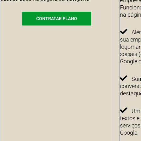
empresa 
Funcion
na págin
CONTRATAR PLANO
Alé
sua emp
logomarc
sociais 
Google c
Sua
convenci
destaqu
Uma
textos e
serviço
Google.