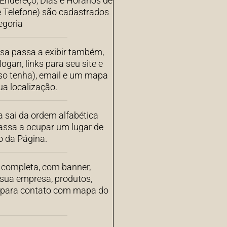
ndereço, Dias e Horários de
 Telefone) são cadastrados
egoria
sa passa a exibir também,
ogan, links para seu site e
aso tenha), email e um mapa
a localização.
 sai da ordem alfabética
assa a ocupar um lugar de
o da Página.
completa, com banner,
 sua empresa, produtos,
s para contato com mapa do