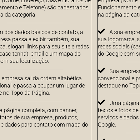
(Nome, Endereço, Dias e Horários de
empresa (Nome, E
amento e Telefone) são cadastrados
Funcionamento e
a da categoria
na página da cat
m dos dados básicos de contato, a
A sua empre
resa passa a exibir também, sua
sua logomarca, sl
a, slogan, links para seu site e redes
redes sociais (c
(caso tenha), email e um mapa do
do Google com su
om sua localização.
Sua empresa
 empresa sai da ordem alfabética
convencional e p
onal e passa a ocupar um lugar de
destaque no Top
e no Topo da Página.
Uma página 
 página completa, com banner,
textos e fotos de
 fotos de sua empresa, produtos,
serviços e dado
s e dados para contato com mapa do
Google.