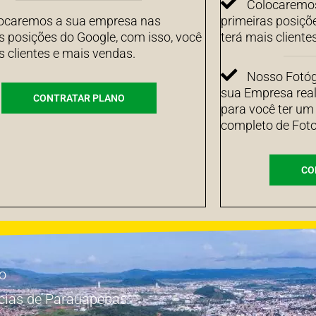
Colocaremos
ocaremos a sua empresa nas
primeiras posiçõ
s posições do Google, com isso, você
terá mais cliente
s clientes e mais vendas.
Nosso Fotógr
sua Empresa real
CONTRATAR PLANO
para você ter um
completo de Foto
CO
io
cias de Parauapebas