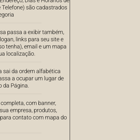
ndereço, Dias e Horários de
 Telefone) são cadastrados
egoria
sa passa a exibir também,
ogan, links para seu site e
aso tenha), email e um mapa
a localização.
 sai da ordem alfabética
assa a ocupar um lugar de
o da Página.
completa, com banner,
 sua empresa, produtos,
s para contato com mapa do