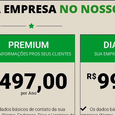
A EMPRESA
NO NOSSO
PREMIUM
DI
INFORMAÇÕES PROS SEUS CLIENTES
SUA EMPR
497,00
9
R$
por Ano
dados básicos de contato da sua
Os dados bá