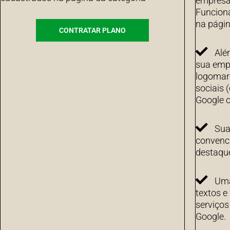
empresa 
Funcion
na págin
CONTRATAR PLANO
Alé
sua emp
logomarc
sociais 
Google c
Sua
convenci
destaqu
Uma
textos e
serviço
Google.