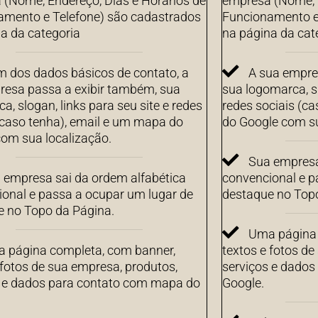
(Nome, Endereço, Dias e Horários de
empresa (Nome, E
amento e Telefone) são cadastrados
Funcionamento e
a da categoria
na página da cat
m dos dados básicos de contato, a
A sua empre
resa passa a exibir também, sua
sua logomarca, sl
a, slogan, links para seu site e redes
redes sociais (c
(caso tenha), email e um mapa do
do Google com su
om sua localização.
Sua empresa
 empresa sai da ordem alfabética
convencional e p
onal e passa a ocupar um lugar de
destaque no Top
e no Topo da Página.
Uma página 
 página completa, com banner,
textos e fotos de
 fotos de sua empresa, produtos,
serviços e dado
s e dados para contato com mapa do
Google.