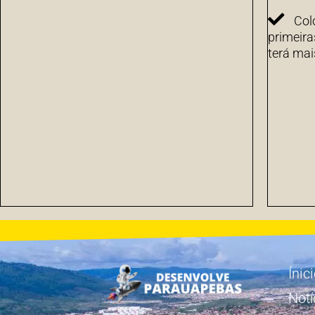
Col
primeira
terá mai
Ínic
Notí