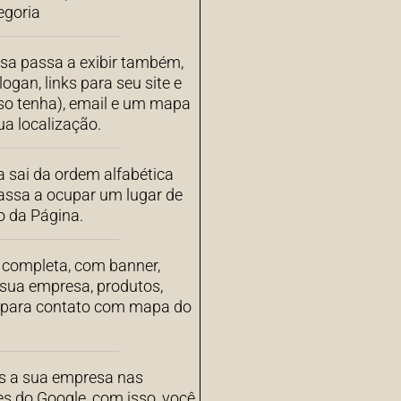
egoria
sa passa a exibir também,
ogan, links para seu site e
aso tenha), email e um mapa
a localização.
 sai da ordem alfabética
assa a ocupar um lugar de
o da Página.
completa, com banner,
 sua empresa, produtos,
s para contato com mapa do
 a sua empresa nas
es do Google, com isso, você