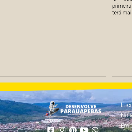
primeira
terá mai
Ínic
Notí
Emp