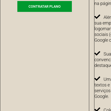
na págin
CONTRATAR PLANO
Alé
sua emp
logomarc
sociais 
Google c
Sua
convenci
destaqu
Uma
textos e
serviço
Google.
Col