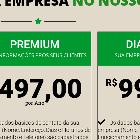
A EMPRESA
NO NOSSO
PREMIUM
DI
INFORMAÇÕES PROS SEUS CLIENTES
SUA EMPR
497,00
9
R$
por Ano
dados básicos de contato da sua
Os dados bá
(Nome, Endereço, Dias e Horários de
empresa (Nome, E
amento e Telefone) são cadastrados
Funcionamento e