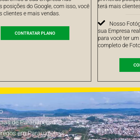
s posições do Google, com isso, você
terá mais cliente
s clientes e mais vendas.
Nosso Fotógr
sua Empresa real
CONTRATAR PLANO
para você ter um
completo de Foto
CO
io
cias de Parauapebas
regos em Parauapebas