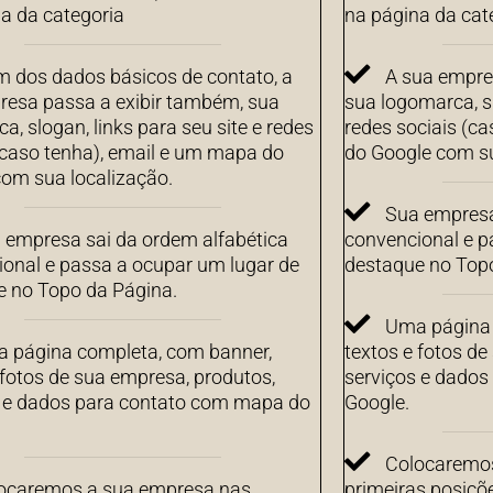
a da categoria
na página da cat
m dos dados básicos de contato, a
A sua empre
resa passa a exibir também, sua
sua logomarca, sl
a, slogan, links para seu site e redes
redes sociais (c
(caso tenha), email e um mapa do
do Google com su
om sua localização.
Sua empresa
 empresa sai da ordem alfabética
convencional e p
onal e passa a ocupar um lugar de
destaque no Top
e no Topo da Página.
Uma página 
 página completa, com banner,
textos e fotos de
 fotos de sua empresa, produtos,
serviços e dado
s e dados para contato com mapa do
Google.
Colocaremos
ocaremos a sua empresa nas
primeiras posiçõ