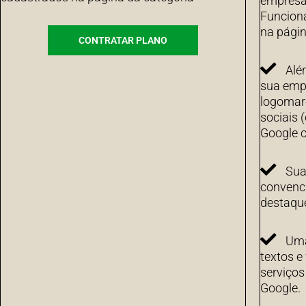
empresa 
Funcion
na págin
CONTRATAR PLANO
Alé
sua emp
logomarc
sociais 
Google c
Sua
convenci
destaqu
Uma
textos e
serviço
Google.