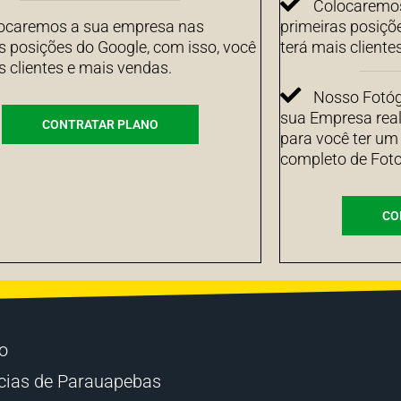
Colocaremos
ocaremos a sua empresa nas
primeiras posiçõ
s posições do Google, com isso, você
terá mais cliente
s clientes e mais vendas.
Nosso Fotógr
sua Empresa real
CONTRATAR PLANO
para você ter um
completo de Foto
CO
io
cias de Parauapebas