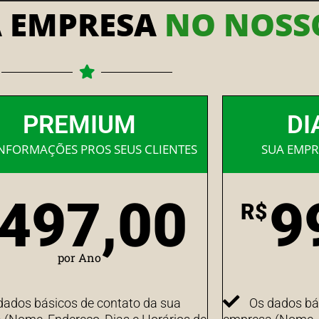
A EMPRESA
NO NOSSO
PREMIUM
DI
INFORMAÇÕES PROS SEUS CLIENTES
SUA EMPR
497,00
9
R$
por Ano
dados básicos de contato da sua
Os dados bá