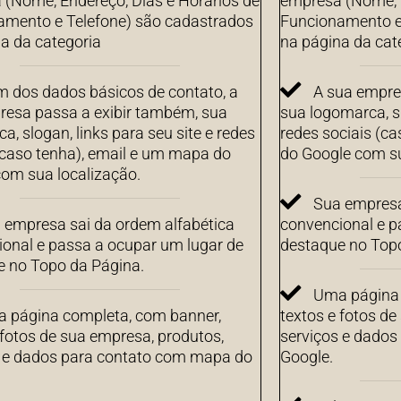
(Nome, Endereço, Dias e Horários de
empresa (Nome, E
amento e Telefone) são cadastrados
Funcionamento e
a da categoria
na página da cat
m dos dados básicos de contato, a
A sua empre
resa passa a exibir também, sua
sua logomarca, sl
a, slogan, links para seu site e redes
redes sociais (c
(caso tenha), email e um mapa do
do Google com su
om sua localização.
Sua empresa
 empresa sai da ordem alfabética
convencional e p
onal e passa a ocupar um lugar de
destaque no Top
e no Topo da Página.
Uma página 
 página completa, com banner,
textos e fotos de
 fotos de sua empresa, produtos,
serviços e dado
s e dados para contato com mapa do
Google.