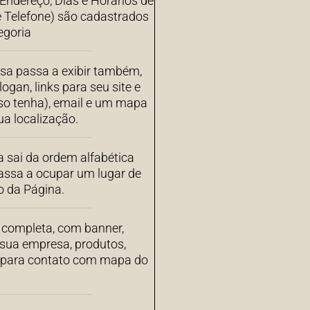
ndereço, Dias e Horários de
 Telefone) são cadastrados
egoria
sa passa a exibir também,
ogan, links para seu site e
aso tenha), email e um mapa
a localização.
 sai da ordem alfabética
assa a ocupar um lugar de
o da Página.
completa, com banner,
 sua empresa, produtos,
s para contato com mapa do