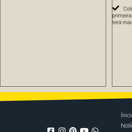
Col
primeira
terá mai
Ínic
Notí