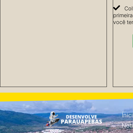
Col
primeir
você ter
Ínic
Not