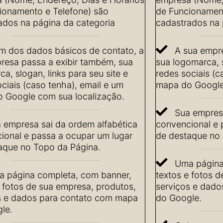
ionamento e Telefone) são
de Funcionament
ados na página da categoria
cadastrados na 
m dos dados básicos de contato, a
A sua empre
resa passa a exibir também, sua
sua logomarca, s
a, slogan, links para seu site e
redes sociais (c
ciais (caso tenha), email e um
mapa do Google
 Google com sua localização.
Sua empresa
 empresa sai da ordem alfabética
convencional e 
ional e passa a ocupar um lugar
de destaque no 
aque no Topo da Página.
Uma página
 página completa, com banner,
textos e fotos 
e fotos de sua empresa, produtos,
serviços e dad
s e dados para contato com mapa
do Google.
le.