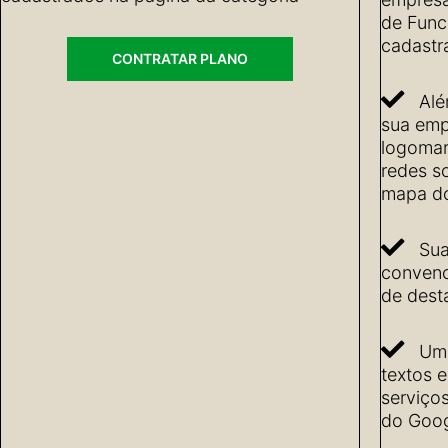
de Func
cadastr
CONTRATAR PLANO
Alé
sua emp
logomarc
redes so
mapa do
Sua
convenc
de dest
Uma
textos 
serviço
do Goog