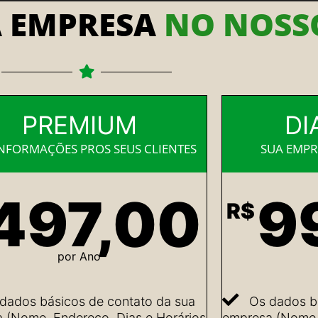
A EMPRESA
NO NOSSO
PREMIUM
DI
INFORMAÇÕES PROS SEUS CLIENTES
SUA EMPR
497,00
9
R$
por Ano
dados básicos de contato da sua
Os dados b
 (Nome, Endereço, Dias e Horários
empresa (Nome, 