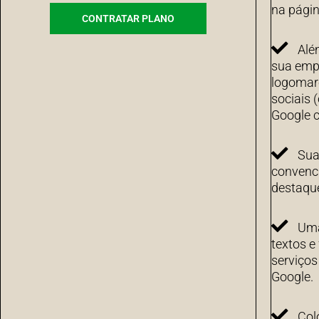
na págin
CONTRATAR PLANO
Alé
sua emp
logomarc
sociais 
Google c
Sua
convenci
destaqu
Uma
textos e
serviço
Google.
Col