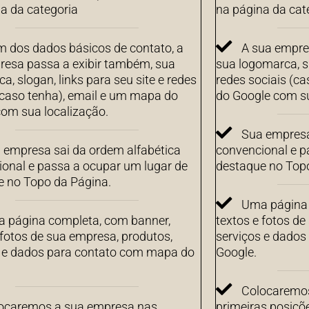
a da categoria
na página da cat
m dos dados básicos de contato, a
A sua empre
resa passa a exibir também, sua
sua logomarca, sl
a, slogan, links para seu site e redes
redes sociais (c
(caso tenha), email e um mapa do
do Google com su
om sua localização.
Sua empresa
 empresa sai da ordem alfabética
convencional e p
onal e passa a ocupar um lugar de
destaque no Top
e no Topo da Página.
Uma página 
 página completa, com banner,
textos e fotos de
 fotos de sua empresa, produtos,
serviços e dado
s e dados para contato com mapa do
Google.
Colocaremos
ocaremos a sua empresa nas
primeiras posiçõ