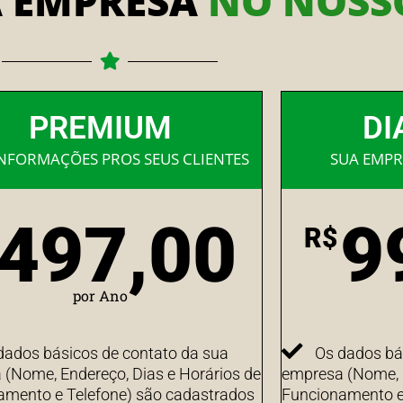
A EMPRESA
NO NOSSO
PREMIUM
DI
INFORMAÇÕES PROS SEUS CLIENTES
SUA EMPR
497,00
9
R$
por Ano
dados básicos de contato da sua
Os dados bá
(Nome, Endereço, Dias e Horários de
empresa (Nome, E
amento e Telefone) são cadastrados
Funcionamento e