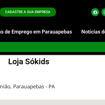
CADASTRE A SUA EMPRESA
s de Emprego em Parauapebas
Notícias 
Loja Sókids
União, Parauapebas - PA