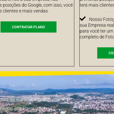
s posições do Google, com isso, você
terá mais cliente
s clientes e mais vendas.
Nosso Fotógr
sua Empresa real
CONTRATAR PLANO
para você ter um
completo de Foto
CO
io
cias de Parauapebas
regos em Parauapebas