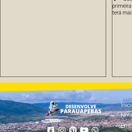
primeira
terá mai
Ínic
Notí
Emp