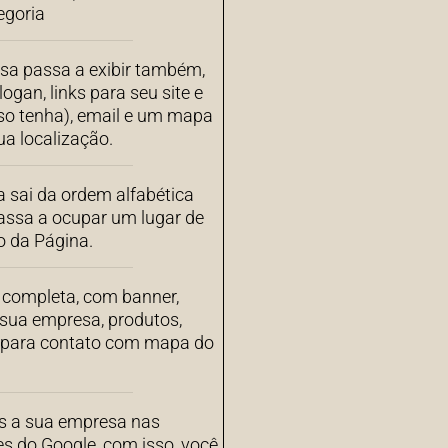
egoria
sa passa a exibir também,
ogan, links para seu site e
aso tenha), email e um mapa
a localização.
 sai da ordem alfabética
assa a ocupar um lugar de
o da Página.
completa, com banner,
 sua empresa, produtos,
s para contato com mapa do
 a sua empresa nas
es do Google, com isso, você