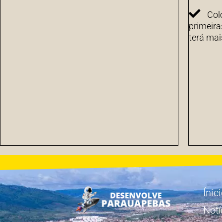
Col
primeira
terá mai
Ínic
Notí