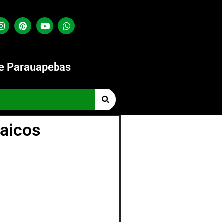
de Parauapebas
taicos