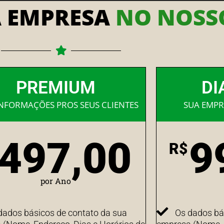
A EMPRESA
NO NOSSO
PREMIUM
DI
INFORMAÇÕES PROS SEUS CLIENTES
SUA EMPR
497,00
9
R$
por Ano
dados básicos de contato da sua
Os dados bá