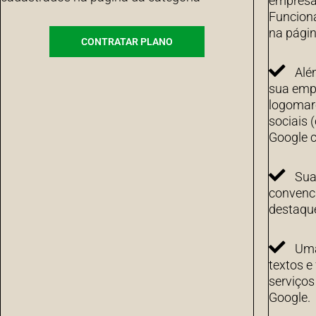
empresa 
Funcion
na págin
CONTRATAR PLANO
Alé
sua emp
logomarc
sociais 
Google c
Sua
convenci
destaqu
Uma
textos e
serviço
Google.