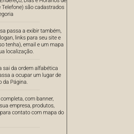
ndereço, Dias e Horários de
 Telefone) são cadastrados
egoria
sa passa a exibir também,
ogan, links para seu site e
aso tenha), email e um mapa
a localização.
 sai da ordem alfabética
assa a ocupar um lugar de
o da Página.
completa, com banner,
 sua empresa, produtos,
s para contato com mapa do