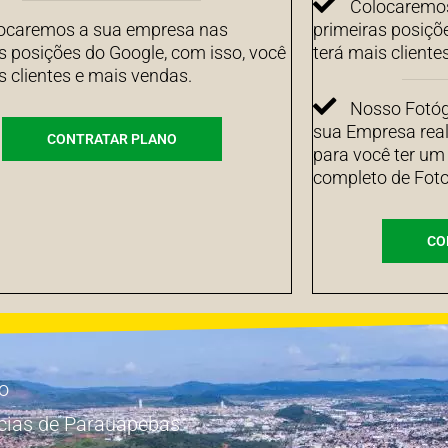
Colocaremos
ocaremos a sua empresa nas
primeiras posiçõ
s posições do Google, com isso, você
terá mais cliente
s clientes e mais vendas.
Nosso Fotógr
sua Empresa real
CONTRATAR PLANO
para você ter um
completo de Foto
CO
io
cias de Parauapebas