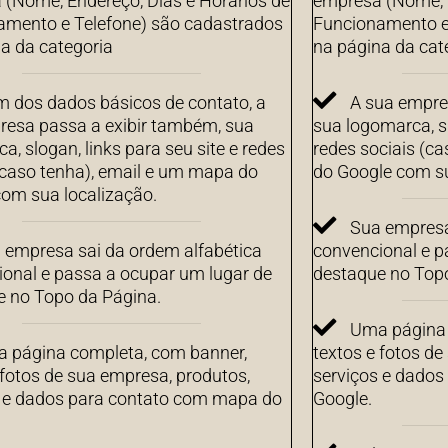
(Nome, Endereço, Dias e Horários de
empresa (Nome, E
amento e Telefone) são cadastrados
Funcionamento e
a da categoria
na página da cat
m dos dados básicos de contato, a
A sua empre
resa passa a exibir também, sua
sua logomarca, sl
a, slogan, links para seu site e redes
redes sociais (c
(caso tenha), email e um mapa do
do Google com su
om sua localização.
Sua empresa
 empresa sai da ordem alfabética
convencional e p
onal e passa a ocupar um lugar de
destaque no Top
e no Topo da Página.
Uma página 
 página completa, com banner,
textos e fotos de
 fotos de sua empresa, produtos,
serviços e dado
s e dados para contato com mapa do
Google.