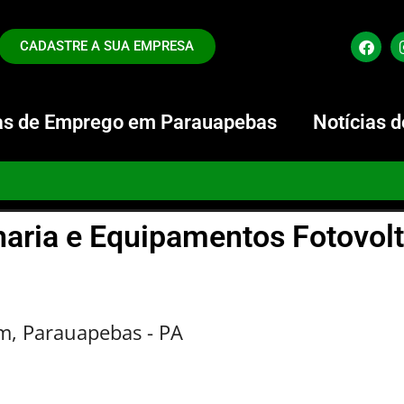
CADASTRE A SUA EMPRESA
s de Emprego em Parauapebas
Notícias 
haria e Equipamentos Fotovol
im, Parauapebas - PA