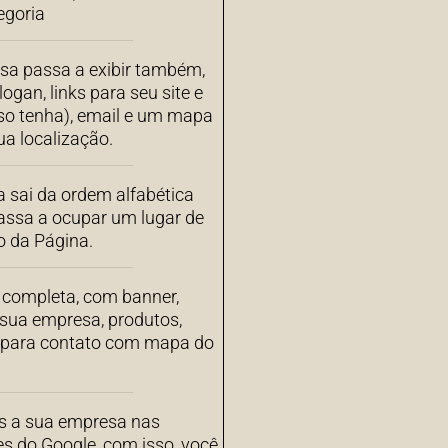
egoria
sa passa a exibir também,
ogan, links para seu site e
aso tenha), email e um mapa
a localização.
 sai da ordem alfabética
assa a ocupar um lugar de
o da Página.
completa, com banner,
 sua empresa, produtos,
s para contato com mapa do
 a sua empresa nas
es do Google, com isso, você