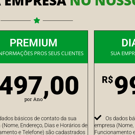
A EMPRESA
NO NOSSO
PREMIUM
DI
INFORMAÇÕES PROS SEUS CLIENTES
SUA EMPR
497,00
9
R$
por Ano
dados básicos de contato da sua
Os dados bá
(Nome, Endereço, Dias e Horários de
empresa (Nome, E
amento e Telefone) são cadastrados
Funcionamento e