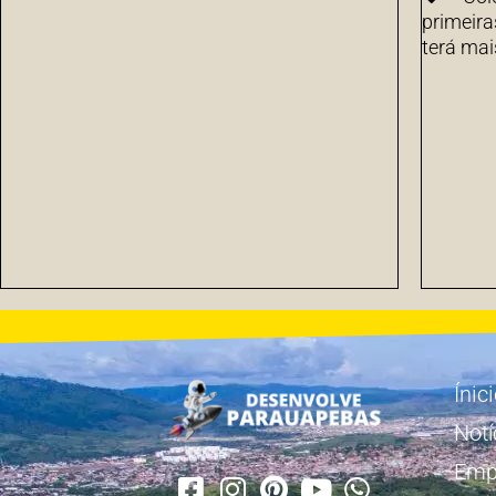
primeira
terá mai
Ínic
Notí
Emp