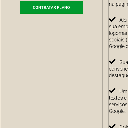
na págin
CONTRATAR PLANO
Alé
sua emp
logomarc
sociais 
Google c
Sua
convenci
destaqu
Uma
textos e
serviço
Google.
Col