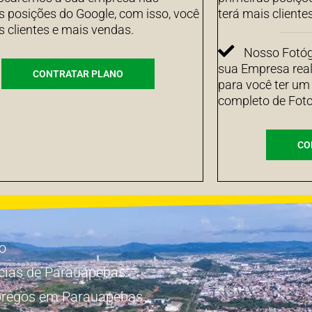
s posições do Google, com isso, você
terá mais cliente
s clientes e mais vendas.
Nosso Fotógr
sua Empresa real
CONTRATAR PLANO
para você ter um
completo de Foto
CO
io
cias de Parauapebas
regos em Parauapebas