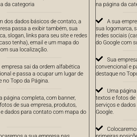
a da categoria
na página da cat
m dos dados básicos de contato, a
A sua empre
resa passa a exibir também, sua
sua logomarca, sl
a, slogan, links para seu site e redes
redes sociais (c
(caso tenha), email e um mapa do
do Google com su
om sua localização.
Sua empresa
 empresa sai da ordem alfabética
convencional e p
onal e passa a ocupar um lugar de
destaque no Top
e no Topo da Página.
Uma página 
 página completa, com banner,
textos e fotos de
 fotos de sua empresa, produtos,
serviços e dado
s e dados para contato com mapa do
Google.
Colocaremos
ocaremos a sua empresa nas
primeiras posiçõ