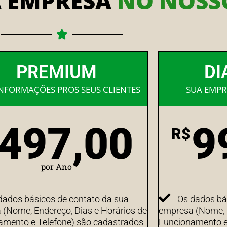
A EMPRESA
NO NOSSO
PREMIUM
DI
INFORMAÇÕES PROS SEUS CLIENTES
SUA EMPR
497,00
9
R$
por Ano
dados básicos de contato da sua
Os dados bá
(Nome, Endereço, Dias e Horários de
empresa (Nome, E
amento e Telefone) são cadastrados
Funcionamento e