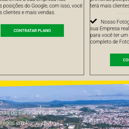
s posições do Google, com isso, você
terá mais cliente
s clientes e mais vendas.
Nosso Fotógr
sua Empresa real
CONTRATAR PLANO
para você ter um
completo de Foto
CO
io
cias de Parauapebas
regos em Parauapebas