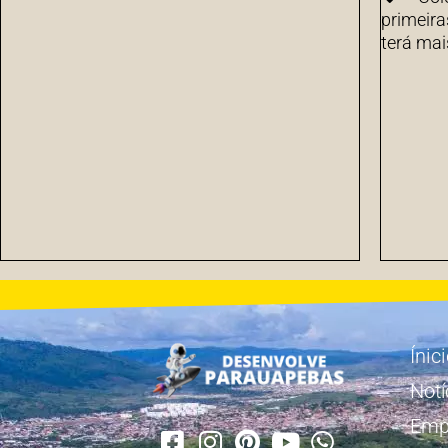
primeira
terá mai
Ínic
Notí
Emp