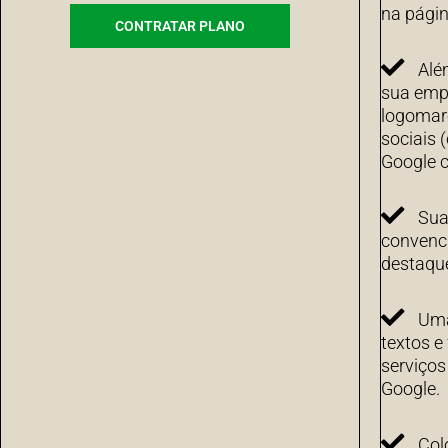
na págin
CONTRATAR PLANO
Alé
sua emp
logomarc
sociais 
Google c
Sua
convenci
destaqu
Uma
textos e
serviço
Google.
Col