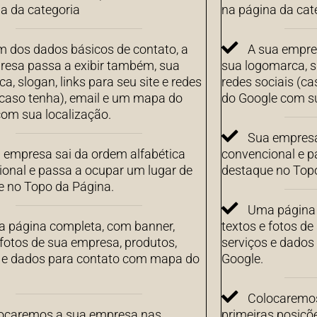
a da categoria
na página da cat
m dos dados básicos de contato, a
A sua empre
resa passa a exibir também, sua
sua logomarca, sl
a, slogan, links para seu site e redes
redes sociais (c
(caso tenha), email e um mapa do
do Google com su
om sua localização.
Sua empresa
 empresa sai da ordem alfabética
convencional e p
onal e passa a ocupar um lugar de
destaque no Top
e no Topo da Página.
Uma página 
 página completa, com banner,
textos e fotos de
 fotos de sua empresa, produtos,
serviços e dado
s e dados para contato com mapa do
Google.
Colocaremos
ocaremos a sua empresa nas
primeiras posiçõ