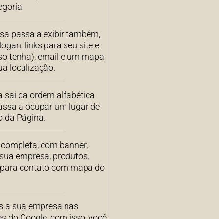
egoria
sa passa a exibir também,
ogan, links para seu site e
aso tenha), email e um mapa
a localização.
 sai da ordem alfabética
assa a ocupar um lugar de
o da Página.
completa, com banner,
 sua empresa, produtos,
s para contato com mapa do
 a sua empresa nas
es do Google, com isso, você