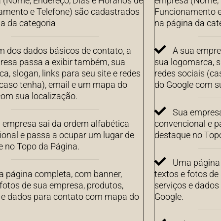
(Nome, Endereço, Dias e Horários de
empresa (Nome, E
amento e Telefone) são cadastrados
Funcionamento e
a da categoria
na página da cat
m dos dados básicos de contato, a
A sua empre
resa passa a exibir também, sua
sua logomarca, sl
a, slogan, links para seu site e redes
redes sociais (c
(caso tenha), email e um mapa do
do Google com su
om sua localização.
Sua empresa
 empresa sai da ordem alfabética
convencional e p
onal e passa a ocupar um lugar de
destaque no Top
e no Topo da Página.
Uma página 
 página completa, com banner,
textos e fotos de
 fotos de sua empresa, produtos,
serviços e dado
s e dados para contato com mapa do
Google.