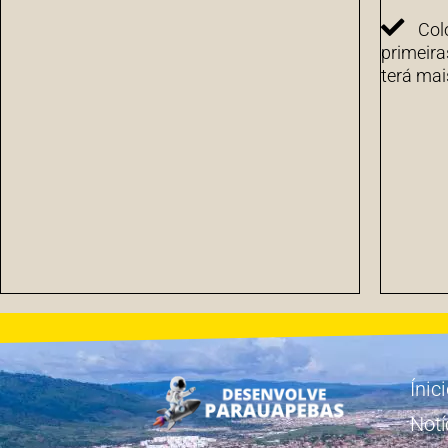
Col
primeira
terá mai
Ínic
Notí