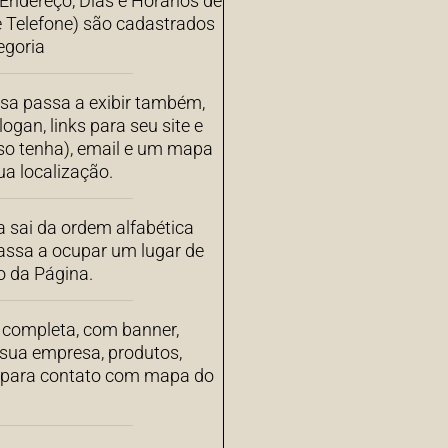
ndereço, Dias e Horários de
 Telefone) são cadastrados
egoria
sa passa a exibir também,
ogan, links para seu site e
aso tenha), email e um mapa
a localização.
 sai da ordem alfabética
assa a ocupar um lugar de
o da Página.
completa, com banner,
 sua empresa, produtos,
s para contato com mapa do