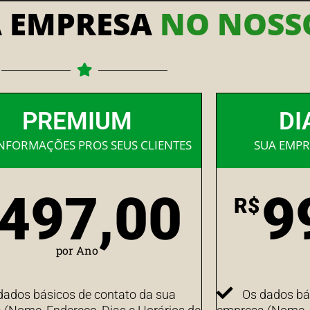
A EMPRESA
NO NOSSO
PREMIUM
DI
INFORMAÇÕES PROS SEUS CLIENTES
SUA EMPR
497,00
9
R$
por Ano
dados básicos de contato da sua
Os dados bá