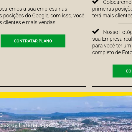
Colocaremos
ocaremos a sua empresa nas
primeiras posiçõ
s posições do Google, com isso, você
terá mais cliente
s clientes e mais vendas.
Nosso Fotógr
sua Empresa real
CONTRATAR PLANO
para você ter um
completo de Foto
CO
io
cias de Parauapebas