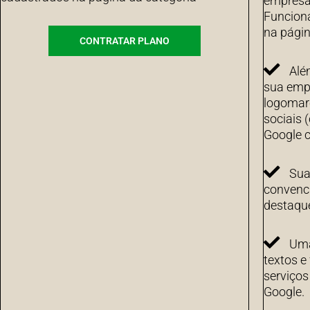
empresa 
Funcion
na págin
CONTRATAR PLANO
Alé
sua emp
logomarc
sociais 
Google c
Sua
convenci
destaqu
Uma
textos e
serviço
Google.