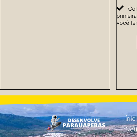
Col
primeir
você ter
Ínic
Not