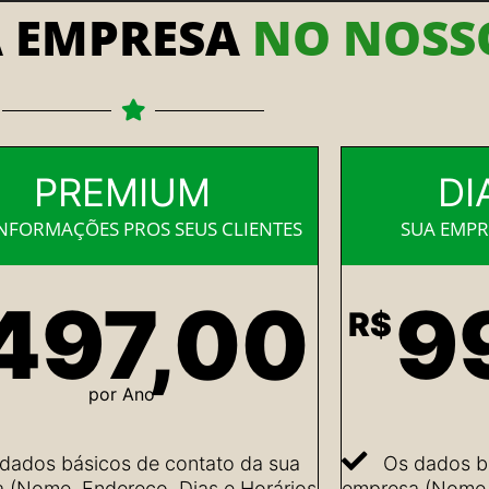
A EMPRESA
NO NOSSO
PREMIUM
DI
INFORMAÇÕES PROS SEUS CLIENTES
SUA EMPR
497,00
9
R$
por Ano
dados básicos de contato da sua
Os dados b
 (Nome, Endereço, Dias e Horários
empresa (Nome, 