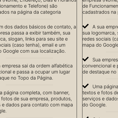
ionamento e Telefone) são
de Funcionament
ados na página da categoria
cadastrados na 
m dos dados básicos de contato, a
A sua empre
resa passa a exibir também, sua
sua logomarca, s
a, slogan, links para seu site e
redes sociais (c
ciais (caso tenha), email e um
mapa do Google
 Google com sua localização.
Sua empresa
 empresa sai da ordem alfabética
convencional e 
ional e passa a ocupar um lugar
de destaque no 
aque no Topo da Página.
Uma página
 página completa, com banner,
textos e fotos 
e fotos de sua empresa, produtos,
serviços e dad
s e dados para contato com mapa
do Google.
le.