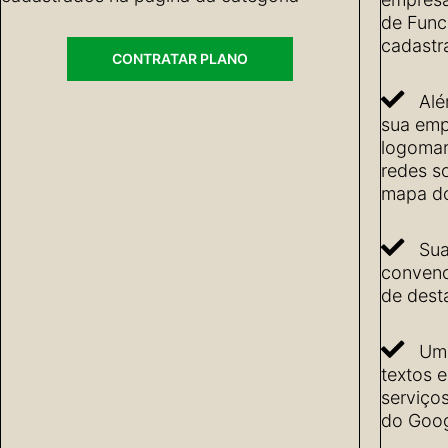
de Func
cadastr
CONTRATAR PLANO
Alé
sua emp
logomarc
redes so
mapa do
Sua
convenc
de dest
Uma
textos 
serviço
do Goog