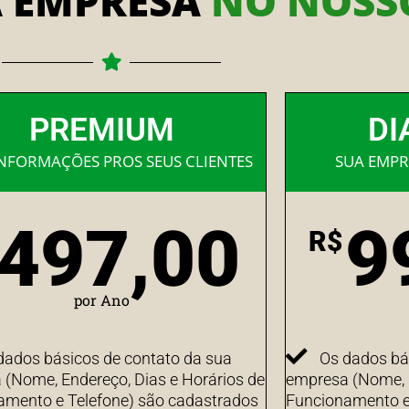
A EMPRESA
NO NOSSO
PREMIUM
DI
INFORMAÇÕES PROS SEUS CLIENTES
SUA EMPR
497,00
9
R$
por Ano
dados básicos de contato da sua
Os dados bá
(Nome, Endereço, Dias e Horários de
empresa (Nome, E
amento e Telefone) são cadastrados
Funcionamento e