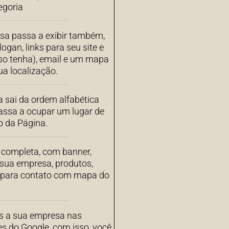
egoria
sa passa a exibir também,
ogan, links para seu site e
aso tenha), email e um mapa
a localização.
 sai da ordem alfabética
assa a ocupar um lugar de
o da Página.
completa, com banner,
 sua empresa, produtos,
s para contato com mapa do
 a sua empresa nas
es do Google, com isso, você