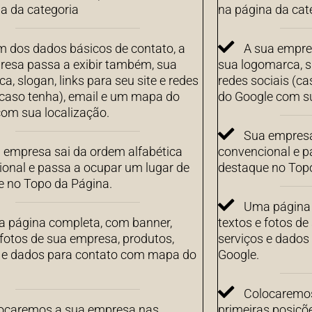
a da categoria
na página da cat
m dos dados básicos de contato, a
A sua empre
resa passa a exibir também, sua
sua logomarca, sl
a, slogan, links para seu site e redes
redes sociais (c
(caso tenha), email e um mapa do
do Google com su
om sua localização.
Sua empresa
 empresa sai da ordem alfabética
convencional e p
onal e passa a ocupar um lugar de
destaque no Top
e no Topo da Página.
Uma página 
 página completa, com banner,
textos e fotos de
 fotos de sua empresa, produtos,
serviços e dado
s e dados para contato com mapa do
Google.
Colocaremos
ocaremos a sua empresa nas
primeiras posiçõ