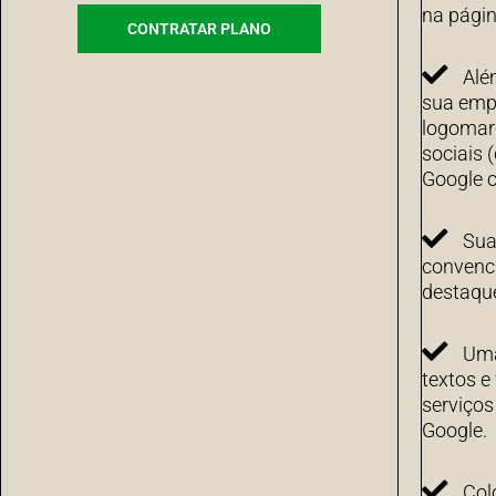
na págin
CONTRATAR PLANO
Alé
sua emp
logomarc
sociais 
Google c
Sua
convenci
destaqu
Uma
textos e
serviço
Google.
Col