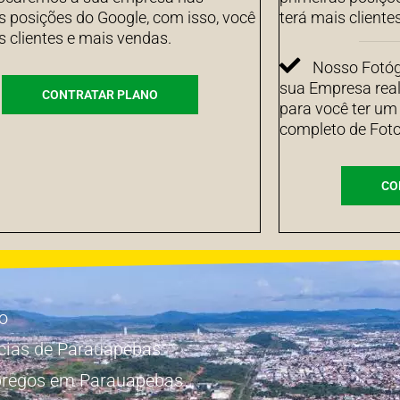
s posições do Google, com isso, você
terá mais cliente
s clientes e mais vendas.
Nosso Fotógr
sua Empresa real
CONTRATAR PLANO
para você ter um
completo de Foto
CO
io
cias de Parauapebas
regos em Parauapebas