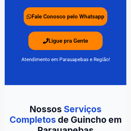
Fale Conosco pelo Whatsapp
Ligue pra Gente
Atendimento em Parauapebas e Região!
Nossos
Serviços
Completos
de Guincho em
Parauapebas