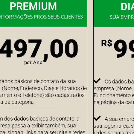
PREMIUM
DI
INFORMAÇÕES PROS SEUS CLIENTES
SUA EMPR
497,00
9
R$
por Ano
dados básicos de contato da sua
Os dados bá
(Nome, Endereço, Dias e Horários de
empresa (Nome, E
amento e Telefone) são cadastrados
Funcionamento e
a da categoria
na página da cat
m dos dados básicos de contato, a
A sua empre
resa passa a exibir também, sua
sua logomarca, sl
a, slogan, links para seu site e redes
redes sociais (c