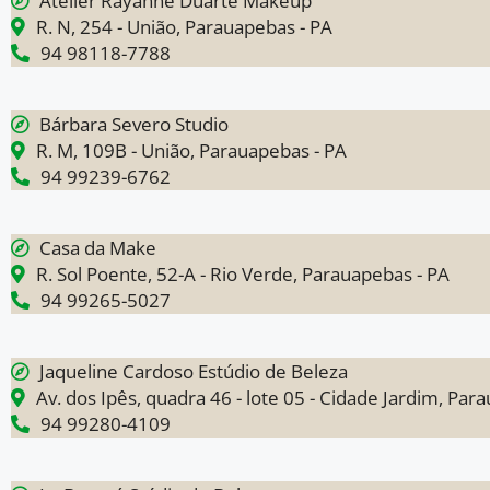
Atelier Rayanne Duarte Makeup
R. N, 254 - União, Parauapebas - PA
94 98118-7788
Bárbara Severo Studio
R. M, 109B - União, Parauapebas - PA
94 99239-6762
Casa da Make
R. Sol Poente, 52-A - Rio Verde, Parauapebas - PA
94 99265-5027
Jaqueline Cardoso Estúdio de Beleza
Av. dos Ipês, quadra 46 - lote 05 - Cidade Jardim, Par
94 99280-4109