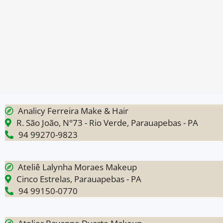
Analicy Ferreira Make & Hair
R. São João, N°73 - Rio Verde, Parauapebas - PA
94 99270-9823
Ateliê Lalynha Moraes Makeup
Cinco Estrelas, Parauapebas - PA
94 99150-0770