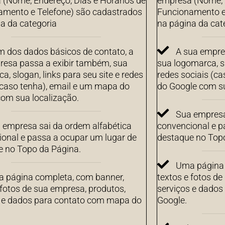
(Nome, Endereço, Dias e Horários de
empresa (Nome, E
amento e Telefone) são cadastrados
Funcionamento e
a da categoria
na página da cat
m dos dados básicos de contato, a
A sua empre
resa passa a exibir também, sua
sua logomarca, sl
a, slogan, links para seu site e redes
redes sociais (c
(caso tenha), email e um mapa do
do Google com su
om sua localização.
Sua empresa
 empresa sai da ordem alfabética
convencional e p
onal e passa a ocupar um lugar de
destaque no Top
e no Topo da Página.
Uma página 
 página completa, com banner,
textos e fotos de
 fotos de sua empresa, produtos,
serviços e dado
s e dados para contato com mapa do
Google.