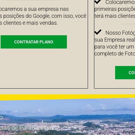
Colocaremos
ocaremos a sua empresa nas
primeiras posiçõ
s posições do Google, com isso, você
terá mais cliente
s clientes e mais vendas.
Nosso Fotógr
sua Empresa real
CONTRATAR PLANO
para você ter um
completo de Foto
CO
io
cias de Parauapebas