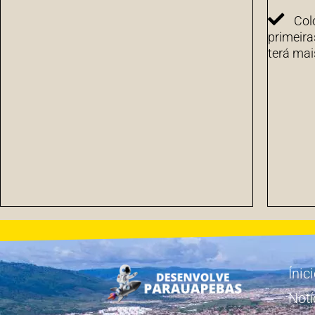
Col
primeira
terá mai
Ínic
Notí