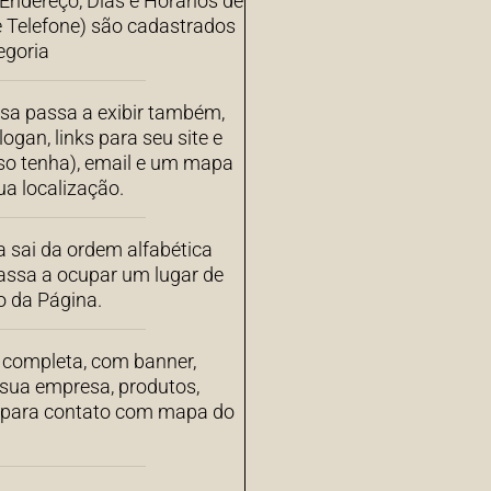
ndereço, Dias e Horários de
 Telefone) são cadastrados
egoria
sa passa a exibir também,
ogan, links para seu site e
aso tenha), email e um mapa
a localização.
 sai da ordem alfabética
assa a ocupar um lugar de
o da Página.
completa, com banner,
 sua empresa, produtos,
s para contato com mapa do