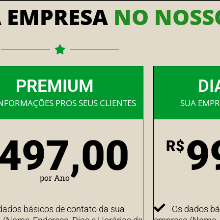
A EMPRESA
NO NOSSO
PREMIUM
DI
INFORMAÇÕES PROS SEUS CLIENTES
SUA EMPR
497,00
9
R$
por Ano
dados básicos de contato da sua
Os dados bá