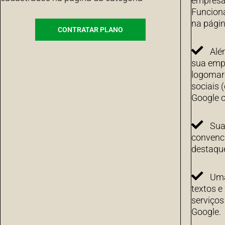
empresa 
Funcion
na págin
CONTRATAR PLANO
Alé
sua emp
logomarc
sociais 
Google c
Sua
convenci
destaqu
Uma
textos e
serviço
Google.