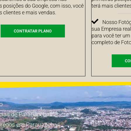
s posições do Google, com isso, você
terá mais cliente
s clientes e mais vendas.
Nosso Fotógr
sua Empresa real
CONTRATAR PLANO
para você ter um
completo de Foto
CO
io
cias de Parauapebas
regos em Parauapebas