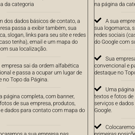
a da categoria
na página da cat
m dos dados básicos de contato, a
A sua empre
resa passa a exibir também, sua
sua logomarca, sl
a, slogan, links para seu site e redes
redes sociais (c
(caso tenha), email e um mapa do
do Google com su
om sua localização.
Sua empresa
 empresa sai da ordem alfabética
convencional e p
onal e passa a ocupar um lugar de
destaque no Top
e no Topo da Página.
Uma página 
 página completa, com banner,
textos e fotos de
 fotos de sua empresa, produtos,
serviços e dado
s e dados para contato com mapa do
Google.
Colocaremos
ocaremos a sua empresa nas
primeiras posiçõ