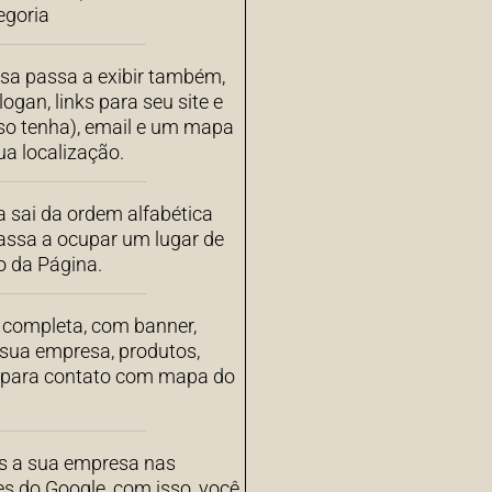
egoria
sa passa a exibir também,
ogan, links para seu site e
aso tenha), email e um mapa
a localização.
 sai da ordem alfabética
assa a ocupar um lugar de
o da Página.
completa, com banner,
 sua empresa, produtos,
s para contato com mapa do
 a sua empresa nas
es do Google, com isso, você