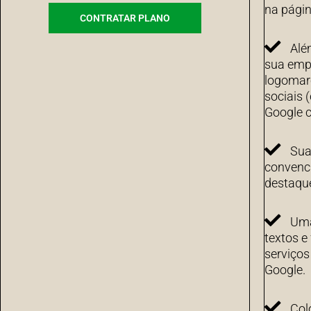
na págin
CONTRATAR PLANO
Alé
sua emp
logomarc
sociais 
Google c
Sua
convenci
destaqu
Uma
textos e
serviço
Google.
Col