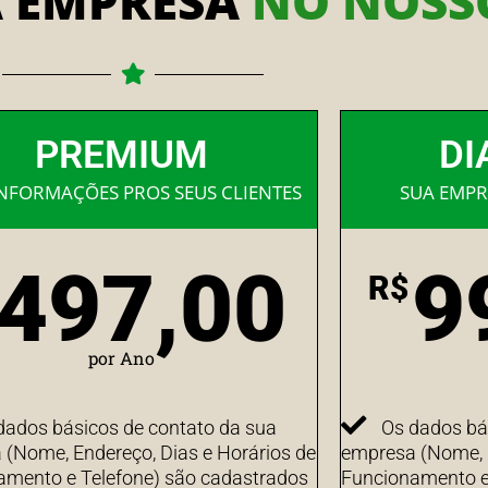
A EMPRESA
NO NOSSO
PREMIUM
DI
INFORMAÇÕES PROS SEUS CLIENTES
SUA EMPR
497,00
9
R$
por Ano
dados básicos de contato da sua
Os dados bá
(Nome, Endereço, Dias e Horários de
empresa (Nome, E
amento e Telefone) são cadastrados
Funcionamento e