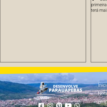
primeira
terá mai
Ínic
Notí
Emp