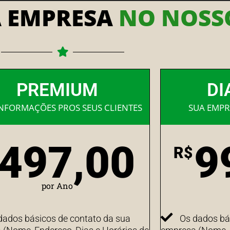
A EMPRESA
NO NOSSO
PREMIUM
DI
INFORMAÇÕES PROS SEUS CLIENTES
SUA EMPR
497,00
9
R$
por Ano
dados básicos de contato da sua
Os dados bá