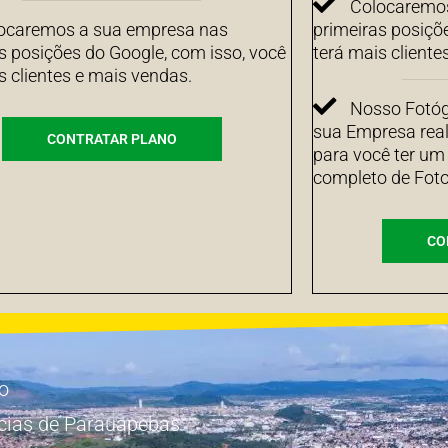
Colocaremos
ocaremos a sua empresa nas
primeiras posiçõ
s posições do Google, com isso, você
terá mais cliente
s clientes e mais vendas.
Nosso Fotógr
sua Empresa real
CONTRATAR PLANO
para você ter um
completo de Foto
CO
io
cias de Parauapebas