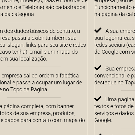
(Nome, Endereço, Dias e Horários de
empresa (Nome, E
amento e Telefone) são cadastrados
Funcionamento e
a da categoria
na página da cat
m dos dados básicos de contato, a
A sua empre
resa passa a exibir também, sua
sua logomarca, sl
a, slogan, links para seu site e redes
redes sociais (c
(caso tenha), email e um mapa do
do Google com su
om sua localização.
Sua empresa
 empresa sai da ordem alfabética
convencional e p
onal e passa a ocupar um lugar de
destaque no Top
e no Topo da Página.
Uma página 
 página completa, com banner,
textos e fotos de
 fotos de sua empresa, produtos,
serviços e dado
s e dados para contato com mapa do
Google.