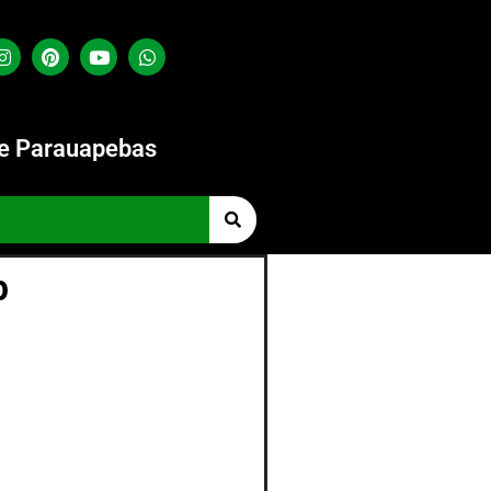
de Parauapebas
p