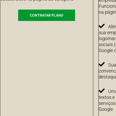
empresa 
Funcion
na págin
CONTRATAR PLANO
Alé
sua emp
logomarc
sociais 
Google c
Sua
convenci
destaqu
Uma
textos e
serviço
Google.