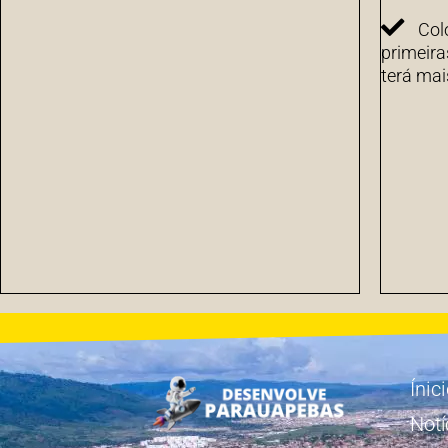
Col
primeira
terá mai
Ínic
Notí